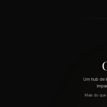
Um hub de in
impac
Mais do que