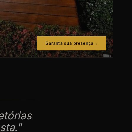
Garanta sua presença
→
etórias
ta.
"