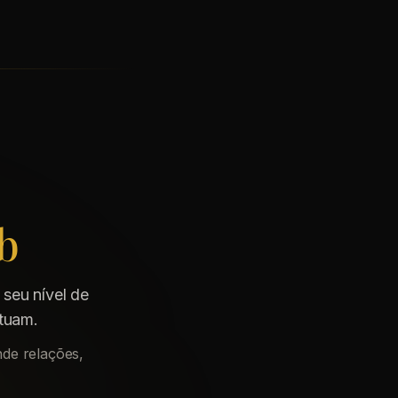
b
 seu nível de
atuam.
de relações,
.