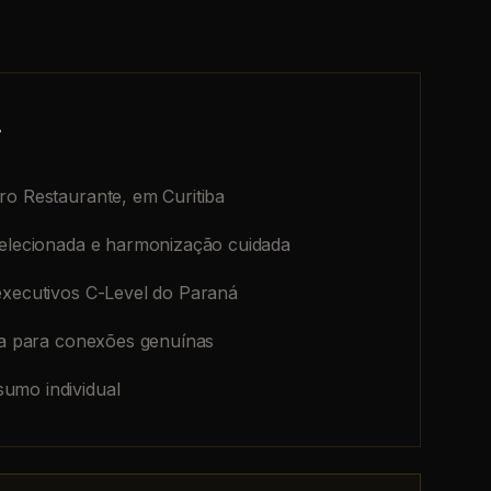
r
ro Restaurante, em Curitiba
selecionada e harmonização cuidada
executivos C-Level do Paraná
ada para conexões genuínas
umo individual